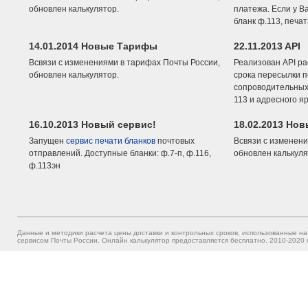
обновлен калькулятор.
платежа. Если у В
бланк ф.113, печа
14.01.2014 Новые Тарифы
22.11.2013 API
Всвязи с изменениями в тарифах Почты России,
Реализован API ра
обновлен калькулятор.
срока пересылки п
сопроводительных 
113 и адресного я
16.10.2013 Новый сервис!
18.02.2013 Но
Запущен
сервис печати бланков
почтовых
Всвязи с изменени
отправлений. Доступные бланки: ф.7-п, ф.116,
обновлен калькуля
ф.113эн
Данные и методики расчета цены доставки и контрольных сроков, использованные на
сервисом Почты России. Онлайн калькулятор предоставляется бесплатно. 2010-2020 