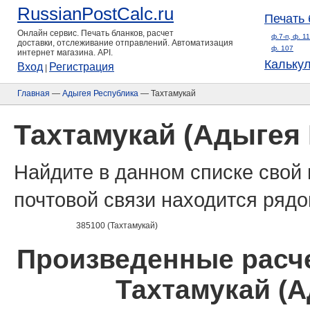
RussianPostCalc.ru
Печать 
Онлайн сервис. Печать бланков, расчет
ф.7-п, ф. 1
доставки, отслеживание отправлений. Автоматизация
ф. 107
интернет магазина. API.
Кальку
Вход
Регистрация
|
Главная
—
Адыгея Республика
— Тахтамукай
Тахтамукай (Адыгея
Найдите в данном списке свой 
почтовой связи находится рядо
385100 (Тахтамукай)
Произведенные расче
Тахтамукай (А