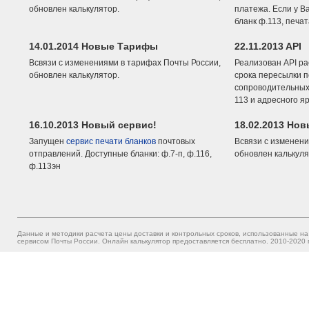
обновлен калькулятор.
платежа. Если у В
бланк ф.113, печа
14.01.2014 Новые Тарифы
22.11.2013 API
Всвязи с изменениями в тарифах Почты России,
Реализован API ра
обновлен калькулятор.
срока пересылки п
сопроводительных 
113 и адресного я
16.10.2013 Новый сервис!
18.02.2013 Но
Запущен
сервис печати бланков
почтовых
Всвязи с изменени
отправлений. Доступные бланки: ф.7-п, ф.116,
обновлен калькуля
ф.113эн
Данные и методики расчета цены доставки и контрольных сроков, использованные на
сервисом Почты России. Онлайн калькулятор предоставляется бесплатно. 2010-2020 