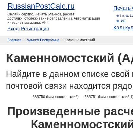
RussianPostCalc.ru
Печать 
Онлайн сервис. Печать бланков, расчет
ф.7-п, ф. 1
доставки, отслеживание отправлений. Автоматизация
ф. 107
интернет магазина. API.
Кальку
Вход
Регистрация
|
Главная
—
Адыгея Республика
— Каменномостский
Каменномостский (А
Найдите в данном списке свой 
почтовой связи находится рядо
385750 (Каменномостский)
385751 (Каменномостский 1
Произведенные расче
Каменномостский