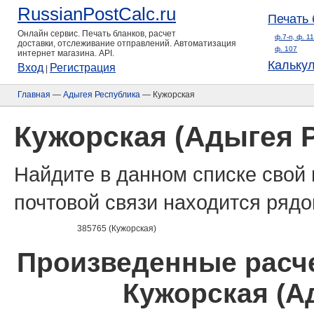
RussianPostCalc.ru
Печать 
Онлайн сервис. Печать бланков, расчет
ф.7-п, ф. 1
доставки, отслеживание отправлений. Автоматизация
ф. 107
интернет магазина. API.
Кальку
Вход
Регистрация
|
Главная
—
Адыгея Республика
— Кужорская
Кужорская (Адыгея 
Найдите в данном списке свой 
почтовой связи находится рядо
385765 (Кужорская)
Произведенные расче
Кужорская (А