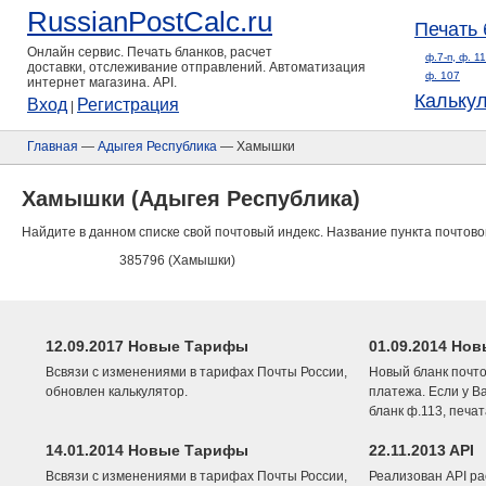
RussianPostCalc.ru
Печать 
Онлайн сервис. Печать бланков, расчет
ф.7-п, ф. 1
доставки, отслеживание отправлений. Автоматизация
ф. 107
интернет магазина. API.
Кальку
Вход
Регистрация
|
Главная
—
Адыгея Республика
— Хамышки
Хамышки (Адыгея Республика)
Найдите в данном списке свой почтовый индекс. Название пункта почтово
385796 (Хамышки)
12.09.2017 Новые Тарифы
01.09.2014 Нов
Всвязи с изменениями в тарифах Почты России,
Новый бланк почто
обновлен калькулятор.
платежа. Если у В
бланк ф.113, печа
14.01.2014 Новые Тарифы
22.11.2013 API
Всвязи с изменениями в тарифах Почты России,
Реализован API ра