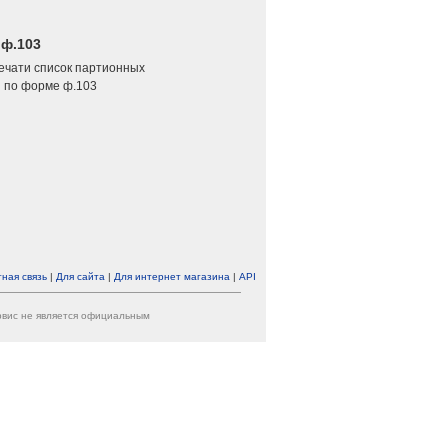
 ф.103
печати список партионных
 по форме ф.103
ная связь
|
Для сайта
|
Для интернет магазина
|
API
ервис не является официальным