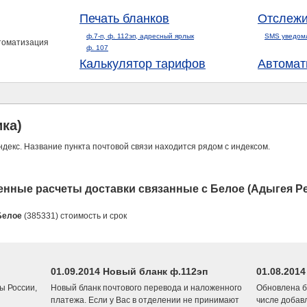
Печать бланков
Отслежи
ф.7-п, ф. 112эп, адресный ярлык
SMS уведом
втоматизация
ф. 107
Калькулятор тарифов
Автомат
ка)
ндекс. Название пункта почтовой связи находится рядом с индексом.
нные расчеты доставки связанные с Белое (Адыгея Р
Белое
(385331) стоимость и срок
01.09.2014 Новый бланк ф.112эп
01.08.201
ы России,
Новый бланк почтового перевода и наложенного
Обновлена б
платежа. Если у Вас в отделении не принимают
числе добав