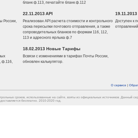
бланк ф.113, печатайте бланк ф.112
22.11.2013 API
19.11.2013
ы России,
Реализован API расчета стоимости и контрольного
Доступен к 
срока пересылки почтового отправления, а также
отправлений
сопроводительных бланков по формам 116, 112,
113 и адресного ярлыка ф.7
18.02.2013 Новые Тарифы
вых
Всвязи с изменениями в тарифах Почты России,
 ф.116,
обновлен калькулятор.
О сервисе
|
Обрат
трольных сроков, использованные на сайте, взяты из официальных источников. Данный с
доставляется бесплатно. 2010-2020 год.