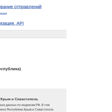
вание отправлений
ления
изация. API
еспублика)
4 Крым и Севастополь
аза данных по индексам РФ. В том
лена Республика Крым и Севастополь