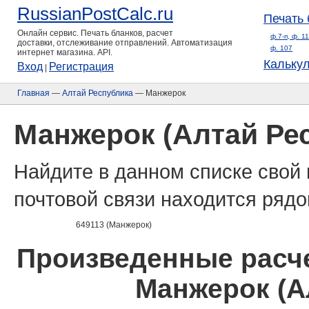
RussianPostCalc.ru
Печать 
Онлайн сервис. Печать бланков, расчет
ф.7-п, ф. 1
доставки, отслеживание отправлений. Автоматизация
ф. 107
интернет магазина. API.
Кальку
Вход
Регистрация
|
Главная
—
Алтай Республика
— Манжерок
Манжерок (Алтай Ре
Найдите в данном списке свой 
почтовой связи находится рядо
649113 (Манжерок)
Произведенные расче
Манжерок (А