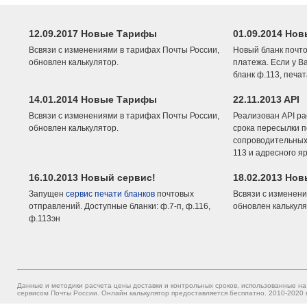
12.09.2017 Новые Тарифы
01.09.2014 Нов
Всвязи с изменениями в тарифах Почты России,
Новый бланк почто
обновлен калькулятор.
платежа. Если у В
бланк ф.113, печа
14.01.2014 Новые Тарифы
22.11.2013 API
Всвязи с изменениями в тарифах Почты России,
Реализован API ра
обновлен калькулятор.
срока пересылки п
сопроводительных 
113 и адресного я
16.10.2013 Новый сервис!
18.02.2013 Но
Запущен
сервис печати бланков
почтовых
Всвязи с изменени
отправлений. Доступные бланки: ф.7-п, ф.116,
обновлен калькуля
ф.113эн
Данные и методики расчета цены доставки и контрольных сроков, использованные на
сервисом Почты России. Онлайн калькулятор предоставляется бесплатно. 2010-2020 