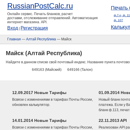
RussianPostCalc.ru
Печать 
Онлайн сервис. Печать бланков, расчет
ф.7-п, ф. 1
доставки, отслеживание отправлений. Автоматизация
ф. 107
интернет магазина. API.
Кальку
Вход
Регистрация
|
Главная
—
Алтай Республика
— Майск
Майск (Алтай Республика)
Найдите в данном списке свой почтовый индекс. Название пункта почтово
649163 (Майский)
649166 (Талон)
12.09.2017 Новые Тарифы
01.09.2014 Нов
Всвязи с изменениями в тарифах Почты России,
Новый бланк почто
обновлен калькулятор.
платежа. Если у В
бланк ф.113, печа
14.01.2014 Новые Тарифы
22.11.2013 API
Всвязи с изменениями в тарифах Почты России,
Реализован API ра