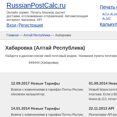
RussianPostCalc.ru
Печать 
Онлайн сервис. Печать бланков, расчет
ф.7-п, ф. 1
доставки, отслеживание отправлений. Автоматизация
ф. 107
интернет магазина. API.
Кальку
Вход
Регистрация
|
Главная
—
Алтай Республика
— Хабаровка
Хабаровка (Алтай Республика)
Найдите в данном списке свой почтовый индекс. Название пункта почтово
649444 (Хабаровка)
12.09.2017 Новые Тарифы
01.09.2014 Нов
Всвязи с изменениями в тарифах Почты России,
Новый бланк почто
обновлен калькулятор.
платежа. Если у В
бланк ф.113, печа
14.01.2014 Новые Тарифы
22.11.2013 API
Всвязи с изменениями в тарифах Почты России,
Реализован API ра