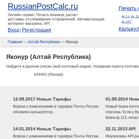
RussianPostCalc.ru
Печать 
Онлайн сервис. Печать бланков, расчет
ф.7-п, ф. 1
доставки, отслеживание отправлений. Автоматизация
ф. 107
интернет магазина. API.
Кальку
Вход
Регистрация
|
Главная
—
Алтай Республика
— Яконур
Яконур (Алтай Республика)
Найдите в данном списке свой почтовый индекс. Название пункта почтово
649461 (Яконур)
12.09.2017 Новые Тарифы
01.09.2014 Нов
Всвязи с изменениями в тарифах Почты России,
Новый бланк почто
обновлен калькулятор.
платежа. Если у В
бланк ф.113, печа
14.01.2014 Новые Тарифы
22.11.2013 API
Всвязи с изменениями в тарифах Почты России,
Реализован API ра