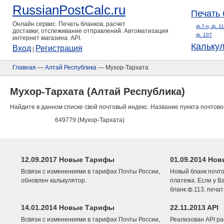
RussianPostCalc.ru
Печать 
Онлайн сервис. Печать бланков, расчет
ф.7-п, ф. 1
доставки, отслеживание отправлений. Автоматизация
ф. 107
интернет магазина. API.
Кальку
Вход
Регистрация
|
Главная
—
Алтай Республика
— Мухор-Тархата
Мухор-Тархата (Алтай Республика)
Найдите в данном списке свой почтовый индекс. Название пункта почтово
649779 (Мухор-Тархата)
12.09.2017 Новые Тарифы
01.09.2014 Нов
Всвязи с изменениями в тарифах Почты России,
Новый бланк почто
обновлен калькулятор.
платежа. Если у В
бланк ф.113, печа
14.01.2014 Новые Тарифы
22.11.2013 API
Всвязи с изменениями в тарифах Почты России,
Реализован API ра