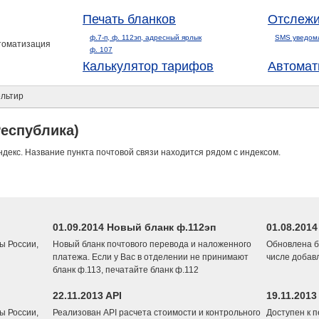
Печать бланков
Отслежи
ф.7-п, ф. 112эп, адресный ярлык
SMS уведом
втоматизация
ф. 107
Калькулятор тарифов
Автомат
льтир
еспублика)
ндекс. Название пункта почтовой связи находится рядом с индексом.
01.09.2014 Новый бланк ф.112эп
01.08.201
ы России,
Новый бланк почтового перевода и наложенного
Обновлена б
платежа. Если у Вас в отделении не принимают
числе добав
бланк ф.113, печатайте бланк ф.112
22.11.2013 API
19.11.2013
ы России,
Реализован API расчета стоимости и контрольного
Доступен к 