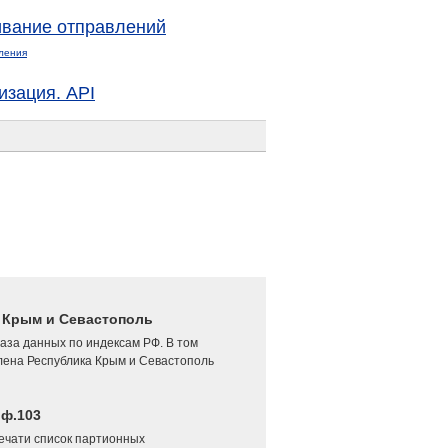
вание отправлений
ления
изация. API
4 Крым и Севастополь
аза данных по индексам РФ. В том
лена Республика Крым и Севастополь
 ф.103
печати список партионных