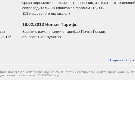
срока пересылки почтового отправления, а также
отправлений
сопроводительных бланков по формам 116, 112,
113 и адресного ярлыка ф.7
18.02.2013 Новые Тарифы
вых
Всвязи с изменениями в тарифах Почты России,
 ф.116,
обновлен калькулятор.
О сервисе
|
Обрат
трольных сроков, использованные на сайте, взяты из официальных источников. Данный с
доставляется бесплатно. 2010-2020 год.