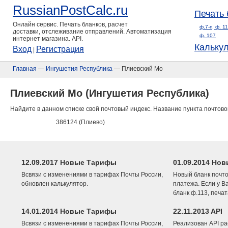
RussianPostCalc.ru
Печать 
Онлайн сервис. Печать бланков, расчет
ф.7-п, ф. 1
доставки, отслеживание отправлений. Автоматизация
ф. 107
интернет магазина. API.
Кальку
Вход
Регистрация
|
Главная
—
Ингушетия Республика
— Плиевский Мо
Плиевский Мо (Ингушетия Республика)
Найдите в данном списке свой почтовый индекс. Название пункта почтово
386124 (Плиево)
12.09.2017 Новые Тарифы
01.09.2014 Нов
Всвязи с изменениями в тарифах Почты России,
Новый бланк почто
обновлен калькулятор.
платежа. Если у В
бланк ф.113, печа
14.01.2014 Новые Тарифы
22.11.2013 API
Всвязи с изменениями в тарифах Почты России,
Реализован API ра