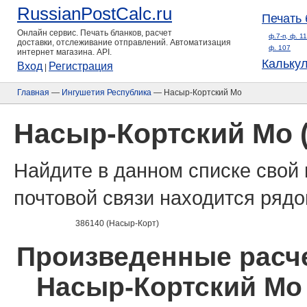
RussianPostCalc.ru
Печать 
Онлайн сервис. Печать бланков, расчет
ф.7-п, ф. 1
доставки, отслеживание отправлений. Автоматизация
ф. 107
интернет магазина. API.
Кальку
Вход
Регистрация
|
Главная
—
Ингушетия Республика
— Насыр-Кортский Мо
Насыр-Кортский Мо 
Найдите в данном списке свой 
почтовой связи находится рядо
386140 (Насыр-Корт)
Произведенные расче
Насыр-Кортский Мо 