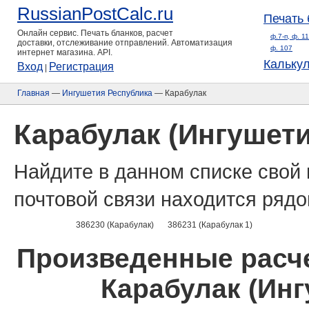
RussianPostCalc.ru
Печать 
Онлайн сервис. Печать бланков, расчет
ф.7-п, ф. 1
доставки, отслеживание отправлений. Автоматизация
ф. 107
интернет магазина. API.
Кальку
Вход
Регистрация
|
Главная
—
Ингушетия Республика
— Карабулак
Карабулак (Ингушети
Найдите в данном списке свой 
почтовой связи находится рядо
386230 (Карабулак)
386231 (Карабулак 1)
Произведенные расче
Карабулак (Инг