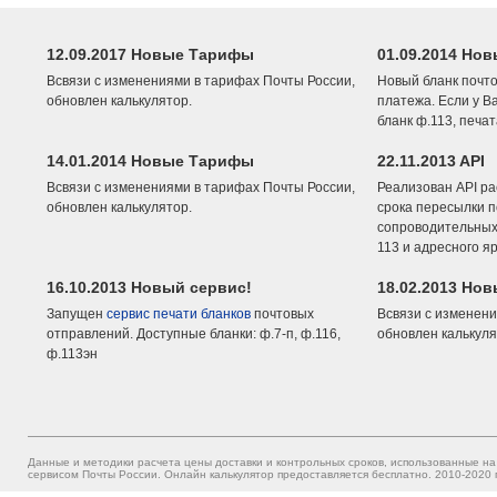
12.09.2017 Новые Тарифы
01.09.2014 Нов
Всвязи с изменениями в тарифах Почты России,
Новый бланк почто
обновлен калькулятор.
платежа. Если у В
бланк ф.113, печа
14.01.2014 Новые Тарифы
22.11.2013 API
Всвязи с изменениями в тарифах Почты России,
Реализован API ра
обновлен калькулятор.
срока пересылки п
сопроводительных 
113 и адресного я
16.10.2013 Новый сервис!
18.02.2013 Но
Запущен
сервис печати бланков
почтовых
Всвязи с изменени
отправлений. Доступные бланки: ф.7-п, ф.116,
обновлен калькуля
ф.113эн
Данные и методики расчета цены доставки и контрольных сроков, использованные на
сервисом Почты России. Онлайн калькулятор предоставляется бесплатно. 2010-2020 