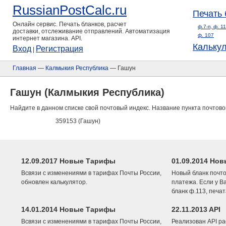
RussianPostCalc.ru
Печать 
Онлайн сервис. Печать бланков, расчет
ф.7-п, ф. 1
доставки, отслеживание отправлений. Автоматизация
ф. 107
интернет магазина. API.
Кальку
Вход
Регистрация
|
Главная
—
Калмыкия Республика
— Гашун
Гашун (Калмыкия Республика)
Найдите в данном списке свой почтовый индекс. Название пункта почтово
359153 (Гашун)
12.09.2017 Новые Тарифы
01.09.2014 Нов
Всвязи с изменениями в тарифах Почты России,
Новый бланк почто
обновлен калькулятор.
платежа. Если у В
бланк ф.113, печа
14.01.2014 Новые Тарифы
22.11.2013 API
Всвязи с изменениями в тарифах Почты России,
Реализован API ра