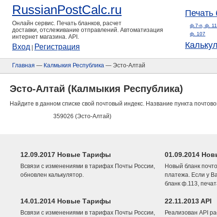
RussianPostCalc.ru
Печать 
Онлайн сервис. Печать бланков, расчет
ф.7-п, ф. 1
доставки, отслеживание отправлений. Автоматизация
ф. 107
интернет магазина. API.
Кальку
Вход
Регистрация
|
Главная
—
Калмыкия Республика
— Эсто-Алтай
Эсто-Алтай (Калмыкия Республика)
Найдите в данном списке свой почтовый индекс. Название пункта почтово
359026 (Эсто-Алтай)
12.09.2017 Новые Тарифы
01.09.2014 Нов
Всвязи с изменениями в тарифах Почты России,
Новый бланк почто
обновлен калькулятор.
платежа. Если у В
бланк ф.113, печа
14.01.2014 Новые Тарифы
22.11.2013 API
Всвязи с изменениями в тарифах Почты России,
Реализован API ра