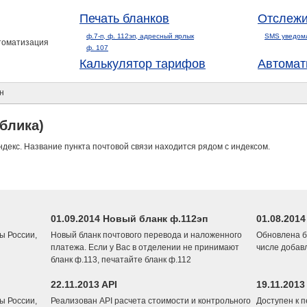
Печать бланков
Отслежи
ф.7-п, ф. 112эп, адресный ярлык
SMS уведом
втоматизация
ф. 107
Калькулятор тарифов
Автомат
н
блика)
ндекс. Название пункта почтовой связи находится рядом с индексом.
01.09.2014 Новый бланк ф.112эп
01.08.201
ы России,
Новый бланк почтового перевода и наложенного
Обновлена б
платежа. Если у Вас в отделении не принимают
числе добав
бланк ф.113, печатайте бланк ф.112
22.11.2013 API
19.11.2013
ы России,
Реализован API расчета стоимости и контрольного
Доступен к 