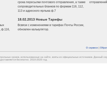
срока пересылки почтового отправления, а также
отправлений
сопроводительных бланков по формам 116, 112,
113 и адресного ярлыка ф.7
18.02.2013 Новые Тарифы
вых
Всвязи с изменениями в тарифах Почты России,
 ф.116,
обновлен калькулятор.
О сервисе
|
Обрат
трольных сроков, использованные на сайте, взяты из официальных источников. Данный с
доставляется бесплатно. 2010-2020 год.