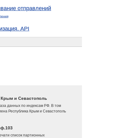
вание отправлений
ления
изация. API
4 Крым и Севастополь
аза данных по индексам РФ. В том
лена Республика Крым и Севастополь
 ф.103
печати список партионных