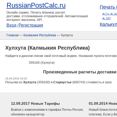
RussianPostCalc.ru
Печать 
Онлайн сервис. Печать бланков, расчет
ф.7-п, ф. 1
доставки, отслеживание отправлений. Автоматизация
ф. 107
интернет магазина. API.
Кальку
Вход
Регистрация
|
Главная
—
Калмыкия Республика
— Хулхута
Хулхута (Калмыкия Республика)
Найдите в данном списке свой почтовый индекс. Название пункта почтово
359160 (Хулхута)
Произведенные расчеты доставки 
19.04.2018 16:32
Посылка из
Хулхута
(359160) в
Староустье
(606743) стоимость и срок
12.09.2017 Новые Тарифы
01.09.2014 Нов
Всвязи с изменениями в тарифах Почты России,
Новый бланк почто
обновлен калькулятор.
платежа. Если у В