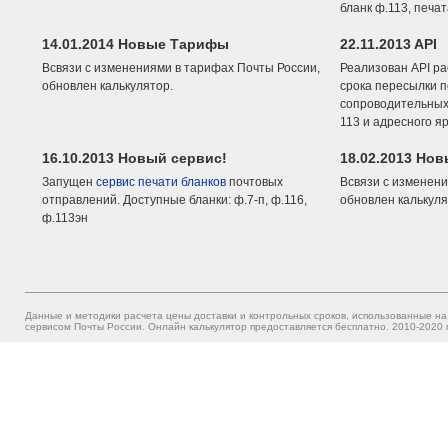
бланк ф.113, печа
14.01.2014 Новые Тарифы
22.11.2013 API
Всвязи с изменениями в тарифах Почты России,
Реализован API ра
обновлен калькулятор.
срока пересылки п
сопроводительных 
113 и адресного я
16.10.2013 Новый сервис!
18.02.2013 Но
Запущен
сервис печати бланков
почтовых
Всвязи с изменени
отправлений. Доступные бланки: ф.7-п, ф.116,
обновлен калькуля
ф.113эн
Данные и методики расчета цены доставки и контрольных сроков, использованные на
сервисом Почты России. Онлайн калькулятор предоставляется бесплатно. 2010-2020 