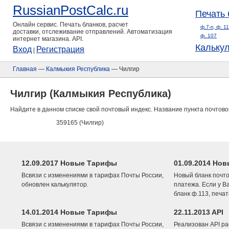
RussianPostCalc.ru
Печать 
Онлайн сервис. Печать бланков, расчет
ф.7-п, ф. 1
доставки, отслеживание отправлений. Автоматизация
ф. 107
интернет магазина. API.
Кальку
Вход
Регистрация
|
Главная
—
Калмыкия Республика
— Чилгир
Чилгир (Калмыкия Республика)
Найдите в данном списке свой почтовый индекс. Название пункта почтово
359165 (Чилгир)
12.09.2017 Новые Тарифы
01.09.2014 Нов
Всвязи с изменениями в тарифах Почты России,
Новый бланк почто
обновлен калькулятор.
платежа. Если у В
бланк ф.113, печа
14.01.2014 Новые Тарифы
22.11.2013 API
Всвязи с изменениями в тарифах Почты России,
Реализован API ра