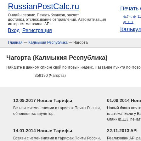
RussianPostCalc.ru
Печать 
Онлайн сервис. Печать бланков, расчет
ф.7-п, ф. 1
доставки, отслеживание отправлений. Автоматизация
ф. 107
интернет магазина. API.
Кальку
Вход
Регистрация
|
Главная
—
Калмыкия Республика
— Чагорта
Чагорта (Калмыкия Республика)
Найдите в данном списке свой почтовый индекс. Название пункта почтово
359190 (Чагорта)
12.09.2017 Новые Тарифы
01.09.2014 Нов
Всвязи с изменениями в тарифах Почты России,
Новый бланк почто
обновлен калькулятор.
платежа. Если у В
бланк ф.113, печа
14.01.2014 Новые Тарифы
22.11.2013 API
Всвязи с изменениями в тарифах Почты России,
Реализован API ра