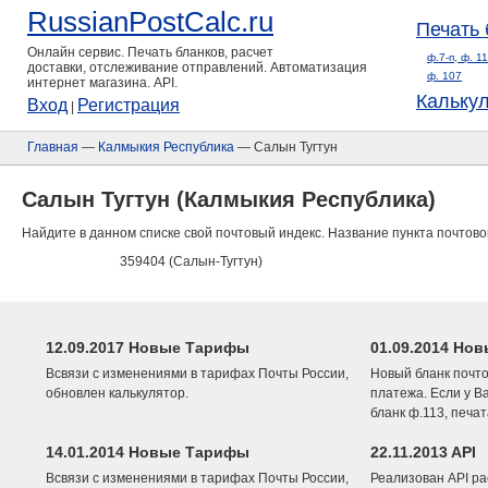
RussianPostCalc.ru
Печать 
Онлайн сервис. Печать бланков, расчет
ф.7-п, ф. 1
доставки, отслеживание отправлений. Автоматизация
ф. 107
интернет магазина. API.
Кальку
Вход
Регистрация
|
Главная
—
Калмыкия Республика
— Салын Тугтун
Салын Тугтун (Калмыкия Республика)
Найдите в данном списке свой почтовый индекс. Название пункта почтово
359404 (Салын-Тугтун)
12.09.2017 Новые Тарифы
01.09.2014 Нов
Всвязи с изменениями в тарифах Почты России,
Новый бланк почто
обновлен калькулятор.
платежа. Если у В
бланк ф.113, печа
14.01.2014 Новые Тарифы
22.11.2013 API
Всвязи с изменениями в тарифах Почты России,
Реализован API ра