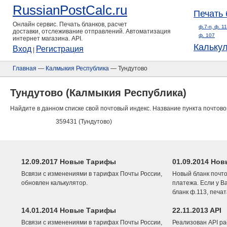
RussianPostCalc.ru
Печать 
Онлайн сервис. Печать бланков, расчет
ф.7-п, ф. 1
доставки, отслеживание отправлений. Автоматизация
ф. 107
интернет магазина. API.
Кальку
Вход
Регистрация
|
Главная
—
Калмыкия Республика
— Тундутово
Тундутово (Калмыкия Республика)
Найдите в данном списке свой почтовый индекс. Название пункта почтово
359431 (Тундутово)
12.09.2017 Новые Тарифы
01.09.2014 Нов
Всвязи с изменениями в тарифах Почты России,
Новый бланк почто
обновлен калькулятор.
платежа. Если у В
бланк ф.113, печа
14.01.2014 Новые Тарифы
22.11.2013 API
Всвязи с изменениями в тарифах Почты России,
Реализован API ра