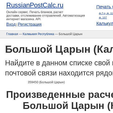
RussianPostCalc.ru
Печать 
Онлайн сервис. Печать бланков, расчет
ф.7-п, ф. 1
доставки, отслеживание отправлений. Автоматизация
ф. 107
интернет магазина. API.
Кальку
Вход
Регистрация
|
Главная
—
Калмыкия Республика
— Большой Царын
Большой Царын (Ка
Найдите в данном списке свой 
почтовой связи находится рядо
359450 (Большой Царын)
Произведенные расче
Большой Царын (