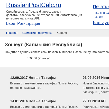
RussianPostCalc.ru
Печать 
Онлайн сервис. Печать бланков, расчет
ф.7-п, ф. 1
доставки, отслеживание отправлений. Автоматизация
ф. 107
интернет магазина. API.
Кальку
Вход
Регистрация
|
Главная
—
Калмыкия Республика
— Хошеут
Хошеут (Калмыкия Республика)
Найдите в данном списке свой почтовый индекс. Название пункта почтово
359456 (Хошеут)
12.09.2017 Новые Тарифы
01.09.2014 Нов
Всвязи с изменениями в тарифах Почты России,
Новый бланк почто
обновлен калькулятор.
платежа. Если у В
бланк ф.113, печа
14.01.2014 Новые Тарифы
22.11.2013 API
Всвязи с изменениями в тарифах Почты России,
Реализован API ра