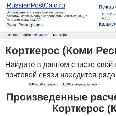
RussianPostCalc.ru
Печать 
Онлайн сервис. Печать бланков, расчет
ф.7-п, ф. 1
доставки, отслеживание отправлений. Автоматизация
ф. 107
интернет магазина. API.
Кальку
Вход
Регистрация
|
Главная
—
Коми Республика
— Корткерос
Корткерос (Коми Рес
Найдите в данном списке свой 
почтовой связи находится рядо
168020 (Корткерос)
168029 (Корткерос Уооп)
Произведенные расче
Корткерос (