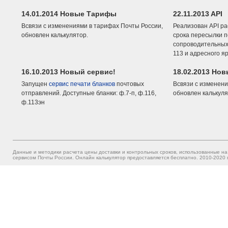
14.01.2014 Новые Тарифы
22.11.2013 API
Всвязи с изменениями в тарифах Почты России,
Реализован API ра
обновлен калькулятор.
срока пересылки п
сопроводительных 
113 и адресного я
16.10.2013 Новый сервис!
18.02.2013 Но
Запущен
сервис печати бланков
почтовых
Всвязи с изменени
отправлений. Доступные бланки: ф.7-п, ф.116,
обновлен калькуля
ф.113эн
Данные и методики расчета цены доставки и контрольных сроков, использованные на
сервисом Почты России. Онлайн калькулятор предоставляется бесплатно. 2010-2020 