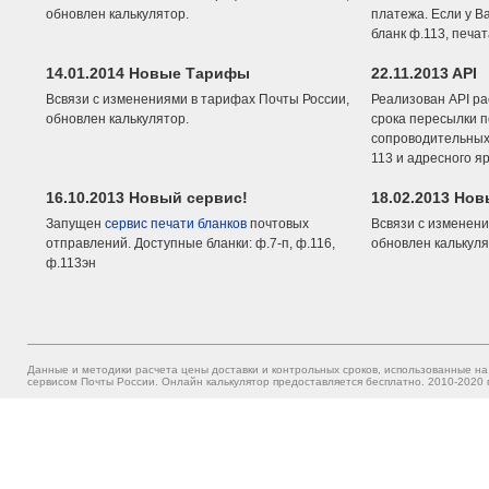
обновлен калькулятор.
платежа. Если у В
бланк ф.113, печа
14.01.2014 Новые Тарифы
22.11.2013 API
Всвязи с изменениями в тарифах Почты России,
Реализован API ра
обновлен калькулятор.
срока пересылки п
сопроводительных 
113 и адресного я
16.10.2013 Новый сервис!
18.02.2013 Но
Запущен
сервис печати бланков
почтовых
Всвязи с изменени
отправлений. Доступные бланки: ф.7-п, ф.116,
обновлен калькуля
ф.113эн
Данные и методики расчета цены доставки и контрольных сроков, использованные на
сервисом Почты России. Онлайн калькулятор предоставляется бесплатно. 2010-2020 