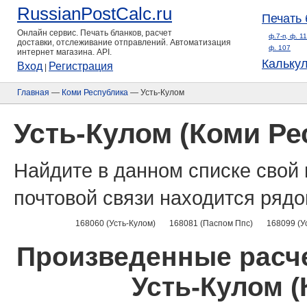
RussianPostCalc.ru
Печать 
Онлайн сервис. Печать бланков, расчет
ф.7-п, ф. 1
доставки, отслеживание отправлений. Автоматизация
ф. 107
интернет магазина. API.
Кальку
Вход
Регистрация
|
Главная
—
Коми Республика
— Усть-Кулом
Усть-Кулом (Коми Ре
Найдите в данном списке свой 
почтовой связи находится рядо
168060 (Усть-Кулом)
168081 (Паспом Ппс)
168099 (У
Произведенные расче
Усть-Кулом (