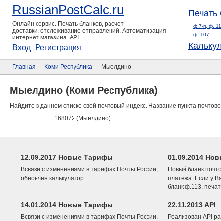
RussianPostCalc.ru
Печать 
Онлайн сервис. Печать бланков, расчет
ф.7-п, ф. 1
доставки, отслеживание отправлений. Автоматизация
ф. 107
интернет магазина. API.
Кальку
Вход
Регистрация
|
Главная
—
Коми Республика
— Мыелдино
Мыелдино (Коми Республика)
Найдите в данном списке свой почтовый индекс. Название пункта почтово
168072 (Мыелдино)
12.09.2017 Новые Тарифы
01.09.2014 Нов
Всвязи с изменениями в тарифах Почты России,
Новый бланк почто
обновлен калькулятор.
платежа. Если у В
бланк ф.113, печа
14.01.2014 Новые Тарифы
22.11.2013 API
Всвязи с изменениями в тарифах Почты России,
Реализован API ра