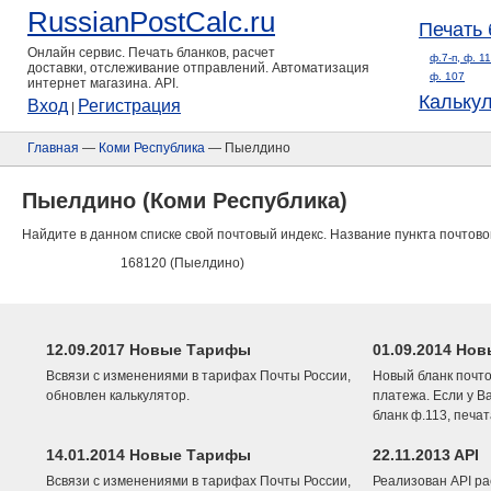
RussianPostCalc.ru
Печать 
Онлайн сервис. Печать бланков, расчет
ф.7-п, ф. 1
доставки, отслеживание отправлений. Автоматизация
ф. 107
интернет магазина. API.
Кальку
Вход
Регистрация
|
Главная
—
Коми Республика
— Пыелдино
Пыелдино (Коми Республика)
Найдите в данном списке свой почтовый индекс. Название пункта почтово
168120 (Пыелдино)
12.09.2017 Новые Тарифы
01.09.2014 Нов
Всвязи с изменениями в тарифах Почты России,
Новый бланк почто
обновлен калькулятор.
платежа. Если у В
бланк ф.113, печа
14.01.2014 Новые Тарифы
22.11.2013 API
Всвязи с изменениями в тарифах Почты России,
Реализован API ра