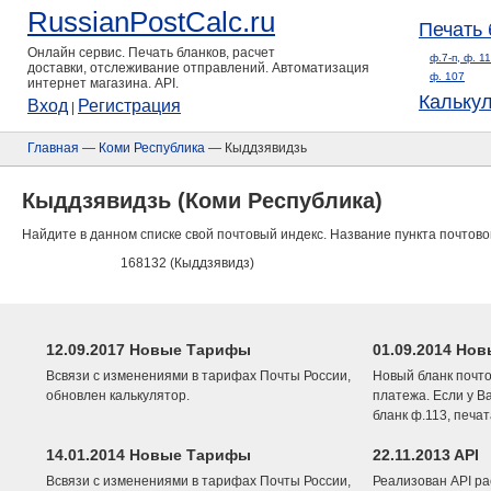
RussianPostCalc.ru
Печать 
Онлайн сервис. Печать бланков, расчет
ф.7-п, ф. 1
доставки, отслеживание отправлений. Автоматизация
ф. 107
интернет магазина. API.
Кальку
Вход
Регистрация
|
Главная
—
Коми Республика
— Кыддзявидзь
Кыддзявидзь (Коми Республика)
Найдите в данном списке свой почтовый индекс. Название пункта почтово
168132 (Кыддзявидз)
12.09.2017 Новые Тарифы
01.09.2014 Нов
Всвязи с изменениями в тарифах Почты России,
Новый бланк почто
обновлен калькулятор.
платежа. Если у В
бланк ф.113, печа
14.01.2014 Новые Тарифы
22.11.2013 API
Всвязи с изменениями в тарифах Почты России,
Реализован API ра