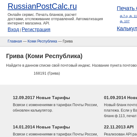
RussianPostCalc.ru
Печать 
Онлайн сервис. Печать бланков, расчет
ф.7-п, ф. 1
доставки, отслеживание отправлений. Автоматизация
ф. 107
интернет магазина. API.
Кальку
Вход
Регистрация
|
Главная
—
Коми Республика
— Грива
Грива (Коми Республика)
Найдите в данном списке свой почтовый индекс. Название пункта почтово
168191 (Грива)
12.09.2017 Новые Тарифы
01.09.2014 Нов
Всвязи с изменениями в тарифах Почты России,
Новый бланк почто
обновлен калькулятор.
платежа. Если у В
бланк ф.113, печа
14.01.2014 Новые Тарифы
22.11.2013 API
Всвязи с изменениями в тарифах Почты России,
Реализован API ра