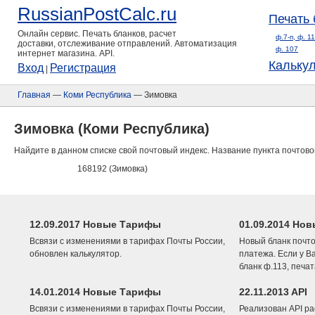
RussianPostCalc.ru
Печать 
Онлайн сервис. Печать бланков, расчет
ф.7-п, ф. 1
доставки, отслеживание отправлений. Автоматизация
ф. 107
интернет магазина. API.
Кальку
Вход
Регистрация
|
Главная
—
Коми Республика
— Зимовка
Зимовка (Коми Республика)
Найдите в данном списке свой почтовый индекс. Название пункта почтово
168192 (Зимовка)
12.09.2017 Новые Тарифы
01.09.2014 Нов
Всвязи с изменениями в тарифах Почты России,
Новый бланк почто
обновлен калькулятор.
платежа. Если у В
бланк ф.113, печа
14.01.2014 Новые Тарифы
22.11.2013 API
Всвязи с изменениями в тарифах Почты России,
Реализован API ра