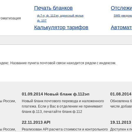
Печать бланков
Отслежи
ф.7-п, ф. 112эп, адресный ярлык
SMS уведом
втоматизация
ф. 107
Калькулятор тарифов
Автомат
ндекс. Название пункта почтовой связи находится рядом с индексом.
01.09.2014 Новый бланк ф.112эп
01.08.201
ы России,
Новый бланк почтового перевода и наложенного
Обновлена б
платежа. Если у Вас в отделении не принимают
числе добав
бланк ф.113, печатайте бланк ф.112
22.11.2013 API
19.11.2013
ы России,
Реализован API расчета стоимости и контрольного
Доступен к 