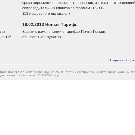
срока пересылки почтового отправления, а также
отправлений
сопроводительных бланков по формам 116, 112,
113 и адресного ярлыка ф.7
18.02.2013 Новые Тарифы
вых
Всвязи с изменениями в тарифах Почты России,
 ф.116,
обновлен калькулятор.
О сервисе
|
Обрат
трольных сроков, использованные на сайте, взяты из официальных источников. Данный с
доставляется бесплатно. 2010-2020 год.