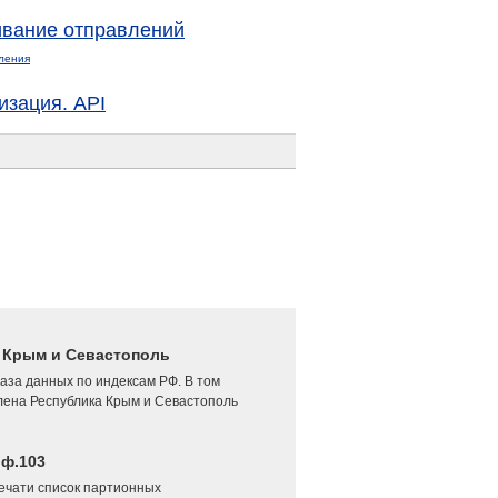
вание отправлений
ления
изация. API
4 Крым и Севастополь
аза данных по индексам РФ. В том
лена Республика Крым и Севастополь
 ф.103
печати список партионных