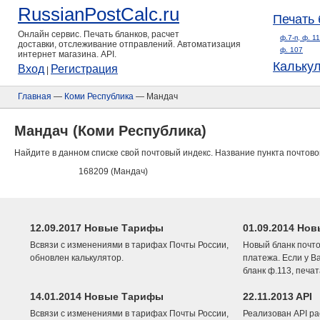
RussianPostCalc.ru
Печать 
Онлайн сервис. Печать бланков, расчет
ф.7-п, ф. 1
доставки, отслеживание отправлений. Автоматизация
ф. 107
интернет магазина. API.
Кальку
Вход
Регистрация
|
Главная
—
Коми Республика
— Мандач
Мандач (Коми Республика)
Найдите в данном списке свой почтовый индекс. Название пункта почтово
168209 (Мандач)
12.09.2017 Новые Тарифы
01.09.2014 Нов
Всвязи с изменениями в тарифах Почты России,
Новый бланк почто
обновлен калькулятор.
платежа. Если у В
бланк ф.113, печа
14.01.2014 Новые Тарифы
22.11.2013 API
Всвязи с изменениями в тарифах Почты России,
Реализован API ра