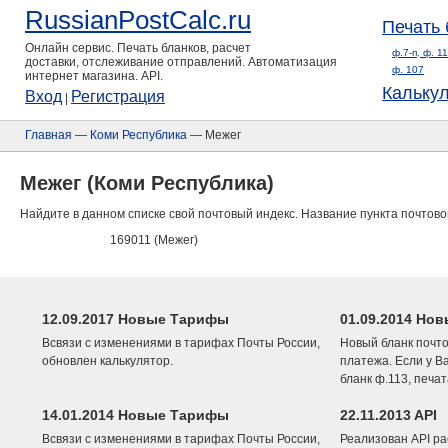
RussianPostCalc.ru
Печать 
Онлайн сервис. Печать бланков, расчет
ф.7-п, ф. 1
доставки, отслеживание отправлений. Автоматизация
ф. 107
интернет магазина. API.
Кальку
Вход
Регистрация
|
Главная
—
Коми Республика
— Межег
Межег (Коми Республика)
Найдите в данном списке свой почтовый индекс. Название пункта почтово
169011 (Межег)
12.09.2017 Новые Тарифы
01.09.2014 Нов
Всвязи с изменениями в тарифах Почты России,
Новый бланк почто
обновлен калькулятор.
платежа. Если у В
бланк ф.113, печа
14.01.2014 Новые Тарифы
22.11.2013 API
Всвязи с изменениями в тарифах Почты России,
Реализован API ра