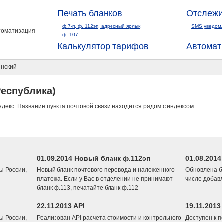
Печать бланков
Отслежи
ф.7-п, ф. 112эп, адресный ярлык
SMS уведом
втоматизация
ф. 107
Калькулятор тарифов
Автомат
нский
Республика)
ндекс. Название пункта почтовой связи находится рядом с индексом.
01.09.2014 Новый бланк ф.112эп
01.08.201
ы России,
Новый бланк почтового перевода и наложенного
Обновлена б
платежа. Если у Вас в отделении не принимают
числе добав
бланк ф.113, печатайте бланк ф.112
22.11.2013 API
19.11.2013
ы России,
Реализован API расчета стоимости и контрольного
Доступен к 