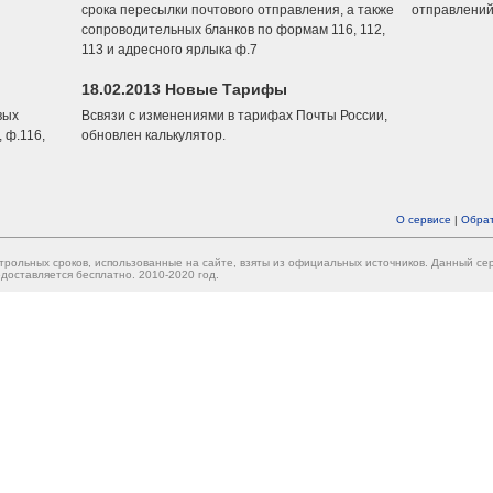
срока пересылки почтового отправления, а также
отправлений
сопроводительных бланков по формам 116, 112,
113 и адресного ярлыка ф.7
18.02.2013 Новые Тарифы
вых
Всвязи с изменениями в тарифах Почты России,
 ф.116,
обновлен калькулятор.
О сервисе
|
Обрат
трольных сроков, использованные на сайте, взяты из официальных источников. Данный с
доставляется бесплатно. 2010-2020 год.