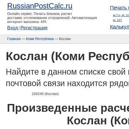
RussianPostCalc.ru
Печать 
Онлайн сервис. Печать бланков, расчет
ф.7-п, ф. 1
доставки, отслеживание отправлений. Автоматизация
ф. 107
интернет магазина. API.
Кальку
Вход
Регистрация
|
Главная
—
Коми Республика
— Кослан
Кослан (Коми Респуб
Найдите в данном списке свой 
почтовой связи находится рядо
169240 (Кослан)
Произведенные расче
Кослан (Ко