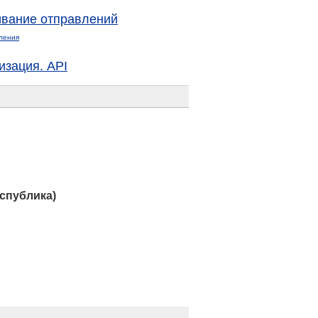
вание отправлений
ления
изация. API
спублика)