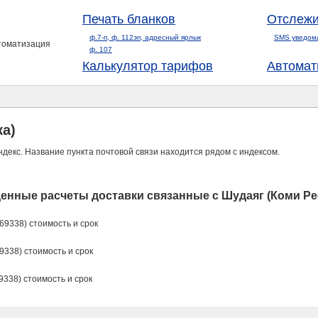
Печать бланков
Отслежи
ф.7-п, ф. 112эп, адресный ярлык
SMS уведом
втоматизация
ф. 107
Калькулятор тарифов
Автомат
а)
ндекс. Название пункта почтовой связи находится рядом с индексом.
енные расчеты доставки связанные с Шудаяг (Коми Ре
69338) стоимость и срок
9338) стоимость и срок
9338) стоимость и срок