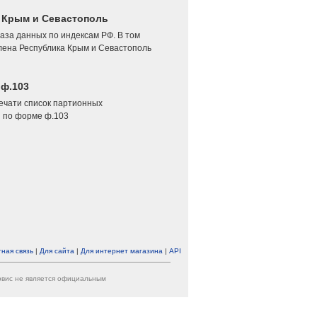
4 Крым и Севастополь
аза данных по индексам РФ. В том
лена Республика Крым и Севастополь
 ф.103
печати список партионных
 по форме ф.103
ная связь
|
Для сайта
|
Для интернет магазина
|
API
ервис не является официальным