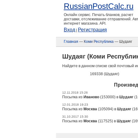
RussianPostCalc.ru
Онлайн сервис. Печать бланков, расчет
доставки, отслеживание отправлений. А
интернет магазина. API.
Вход
Регистрация
|
Главная
—
Коми Республика
— Шудаяг
Шудаяг (Коми Республик
Найдите в данном списке свой почтовый и
169338 (Шудаяг)
Произвед
12.11.2018 15:26
Посылка из
Иваново
(153000) в
Шудаяг
(1
12.01.2018 19:23
Посылка из
Москва
(105094) в
Шудаяг
(16
31.10.2017 15:30
Посылка из
Москва
(117525) в
Шудаяг
(16