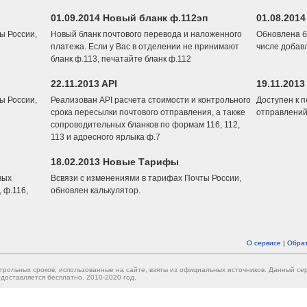
01.09.2014 Новый бланк ф.112эп
01.08.201
ы России,
Новый бланк почтового перевода и наложенного
Обновлена б
платежа. Если у Вас в отделении не принимают
числе добав
бланк ф.113, печатайте бланк ф.112
22.11.2013 API
19.11.2013
ы России,
Реализован API расчета стоимости и контрольного
Доступен к 
срока пересылки почтового отправления, а также
отправлений
сопроводительных бланков по формам 116, 112,
113 и адресного ярлыка ф.7
18.02.2013 Новые Тарифы
вых
Всвязи с изменениями в тарифах Почты России,
 ф.116,
обновлен калькулятор.
О сервисе
|
Обрат
трольных сроков, использованные на сайте, взяты из официальных источников. Данный с
доставляется бесплатно. 2010-2020 год.