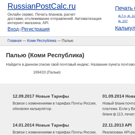
RussianPostCalc.ru
Печать 
Онлайн сервис. Печать бланков, расчет
ф.7-п, ф. 1
доставки, отслеживание отправлений. Автоматизация
ф. 107
интернет магазина. API.
Кальку
Вход
Регистрация
|
Главная
—
Коми Республика
— Палью
Палью (Коми Республика)
Найдите в данном списке свой почтовый индекс. Название пункта почтово
169433 (Палью)
12.09.2017 Новые Тарифы
01.09.2014 Нов
Всвязи с изменениями в тарифах Почты России,
Новый бланк почто
обновлен калькулятор.
платежа. Если у В
бланк ф.113, печа
14.01.2014 Новые Тарифы
22.11.2013 API
Всвязи с изменениями в тарифах Почты России,
Реализован API ра