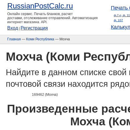
RussianPostCalc.ru
Печать 
Онлайн сервис. Печать бланков, расчет
ф.7-п, ф. 1
доставки, отслеживание отправлений. Автоматизация
ф. 107
интернет магазина. API.
Кальку
Вход
Регистрация
|
Главная
—
Коми Республика
— Мохча
Мохча (Коми Респуб
Найдите в данном списке свой 
почтовой связи находится рядо
169462 (Мохча)
Произведенные расче
Мохча (Ко