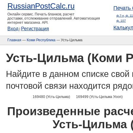
RussianPostCalc.ru
Печать 
Онлайн сервис. Печать бланков, расчет
ф.7-п, ф. 1
доставки, отслеживание отправлений. Автоматизация
ф. 107
интернет магазина. API.
Кальку
Вход
Регистрация
|
Главная
—
Коми Республика
— Усть-Цильма
Усть-Цильма (Коми 
Найдите в данном списке свой 
почтовой связи находится рядо
169480 (Усть-Цильма)
169499 (Усть-Цильма Уооп)
Произведенные расче
Усть-Цильма 