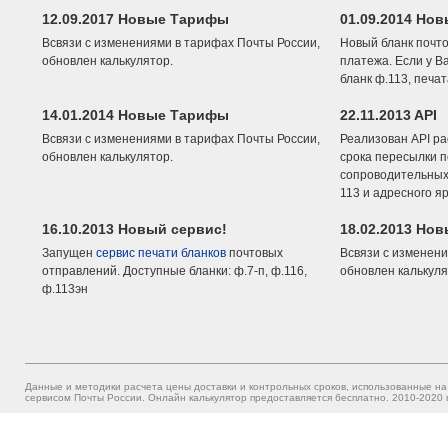
12.09.2017 Новые Тарифы
01.09.2014 Нов
Всвязи с изменениями в тарифах Почты России,
Новый бланк почто
обновлен калькулятор.
платежа. Если у В
бланк ф.113, печа
14.01.2014 Новые Тарифы
22.11.2013 API
Всвязи с изменениями в тарифах Почты России,
Реализован API ра
обновлен калькулятор.
срока пересылки п
сопроводительных 
113 и адресного я
16.10.2013 Новый сервис!
18.02.2013 Но
Запущен
сервис печати бланков
почтовых
Всвязи с изменени
отправлений. Доступные бланки: ф.7-п, ф.116,
обновлен калькуля
ф.113эн
Данные и методики расчета цены доставки и контрольных сроков, использованные на
сервисом Почты России. Онлайн калькулятор предоставляется бесплатно. 2010-2020 