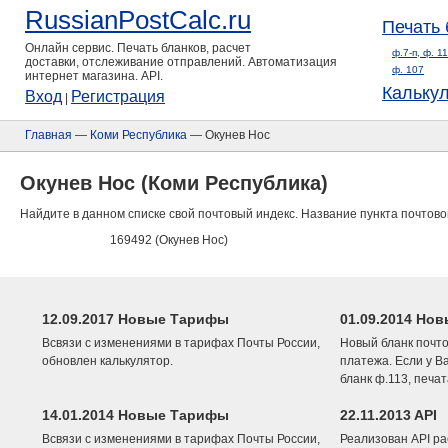
RussianPostCalc.ru
Печать 
Онлайн сервис. Печать бланков, расчет
ф.7-п, ф. 1
доставки, отслеживание отправлений. Автоматизация
ф. 107
интернет магазина. API.
Кальку
Вход
Регистрация
|
Главная
—
Коми Республика
— Окунев Нос
Окунев Нос (Коми Республика)
Найдите в данном списке свой почтовый индекс. Название пункта почтово
169492 (Окунев Нос)
12.09.2017 Новые Тарифы
01.09.2014 Нов
Всвязи с изменениями в тарифах Почты России,
Новый бланк почто
обновлен калькулятор.
платежа. Если у В
бланк ф.113, печа
14.01.2014 Новые Тарифы
22.11.2013 API
Всвязи с изменениями в тарифах Почты России,
Реализован API ра