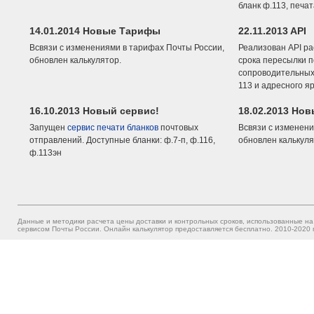
бланк ф.113, печа
14.01.2014 Новые Тарифы
22.11.2013 API
Всвязи с изменениями в тарифах Почты России,
Реализован API ра
обновлен калькулятор.
срока пересылки п
сопроводительных 
113 и адресного я
16.10.2013 Новый сервис!
18.02.2013 Но
Запущен
сервис печати бланков
почтовых
Всвязи с изменени
отправлений. Доступные бланки: ф.7-п, ф.116,
обновлен калькуля
ф.113эн
Данные и методики расчета цены доставки и контрольных сроков, использованные на
сервисом Почты России. Онлайн калькулятор предоставляется бесплатно. 2010-2020 