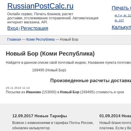
RussianPostCalc.ru
Печать 
Онлайн сервис. Печать бланков, расчет
ф.7-п, ф. 1
доставки, отслеживание отправлений. Автоматизация
ф. 107
интернет магазина. API.
Кальку
Вход
Регистрация
|
Главная
—
Коми Республика
— Новый Бор
Новый Бор (Коми Республика)
Найдите в данном списке свой почтовый индекс. Название пункта почтово
169495 (Новый Бор)
Произведенные расчеты доставки
26.11.2018 11:14
Посылка из
Иваново
(153000) в
Новый Бор
(169495) стоимость и срок
12.09.2017 Новые Тарифы
01.09.2014 Нов
Всвязи с изменениями в тарифах Почты России,
Новый бланк почто
обновлен калькулятор.
платежа. Если у В