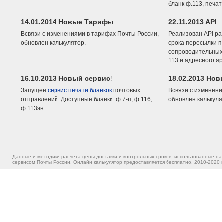
бланк ф.113, печа
14.01.2014 Новые Тарифы
22.11.2013 API
Всвязи с изменениями в тарифах Почты России,
Реализован API ра
обновлен калькулятор.
срока пересылки п
сопроводительных 
113 и адресного я
16.10.2013 Новый сервис!
18.02.2013 Но
Запущен
сервис печати бланков
почтовых
Всвязи с изменени
отправлений. Доступные бланки: ф.7-п, ф.116,
обновлен калькуля
ф.113эн
Данные и методики расчета цены доставки и контрольных сроков, использованные на
сервисом Почты России. Онлайн калькулятор предоставляется бесплатно. 2010-2020 