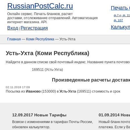
RussianPostCalc.ru
Печать 
Онлайн сервис. Печать бланков, расчет
ф.7-п, ф. 1
доставки, отслеживание отправлений. Автоматизация
ф. 107
интернет магазина. API.
Кальку
Вход
Регистрация
|
Главная
—
Коми Республика
— Усть-Ухта
Усть-Ухта (Коми Республика)
Найдите в данном списке свой почтовый индекс. Название пункта почтово
169511 (Усть-Ухта)
Произведенные расчеты доставки
02.11.2018 17:09
Посылка из
Иваново
(153000) в
Усть-Ухта
(169511) стоимость и срок
12.09.2017 Новые Тарифы
01.09.2014 Нов
Всвязи с изменениями в тарифах Почты России,
Новый бланк почто
обновлен калькулятор.
платежа. Если у В