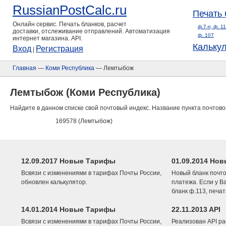
RussianPostCalc.ru
Печать 
Онлайн сервис. Печать бланков, расчет
ф.7-п, ф. 1
доставки, отслеживание отправлений. Автоматизация
ф. 107
интернет магазина. API.
Кальку
Вход
Регистрация
|
Главная
—
Коми Республика
— Лемтыбож
Лемтыбож (Коми Республика)
Найдите в данном списке свой почтовый индекс. Название пункта почтово
169578 (Лемтыбож)
12.09.2017 Новые Тарифы
01.09.2014 Нов
Всвязи с изменениями в тарифах Почты России,
Новый бланк почто
обновлен калькулятор.
платежа. Если у В
бланк ф.113, печа
14.01.2014 Новые Тарифы
22.11.2013 API
Всвязи с изменениями в тарифах Почты России,
Реализован API ра