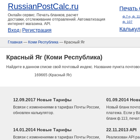
RussianPostCalc.ru
Печать 
Онлайн сервис. Печать бланков, расчет
ф.7-п, ф. 1
доставки, отслеживание отправлений. Автоматизация
ф. 107
интернет магазина. API.
Кальку
Вход
Регистрация
|
Главная
—
Коми Республика
— Красный Яг
Красный Яг (Коми Республика)
Найдите в данном списке свой почтовый индекс. Название пункта почтово
169665 (Красный Яг)
12.09.2017 Новые Тарифы
01.09.2014 Нов
Всвязи с изменениями в тарифах Почты России,
Новый бланк почто
обновлен калькулятор.
платежа. Если у В
бланк ф.113, печа
14.01.2014 Новые Тарифы
22.11.2013 API
Всвязи с изменениями в тарифах Почты России,
Реализован API ра