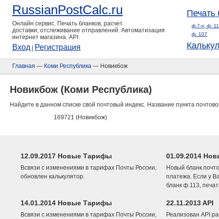
RussianPostCalc.ru
Печать 
Онлайн сервис. Печать бланков, расчет
ф.7-п, ф. 1
доставки, отслеживание отправлений. Автоматизация
ф. 107
интернет магазина. API.
Кальку
Вход
Регистрация
|
Главная
—
Коми Республика
— Новикбож
Новикбож (Коми Республика)
Найдите в данном списке свой почтовый индекс. Название пункта почтово
169721 (Новикбож)
12.09.2017 Новые Тарифы
01.09.2014 Нов
Всвязи с изменениями в тарифах Почты России,
Новый бланк почто
обновлен калькулятор.
платежа. Если у В
бланк ф.113, печа
14.01.2014 Новые Тарифы
22.11.2013 API
Всвязи с изменениями в тарифах Почты России,
Реализован API ра