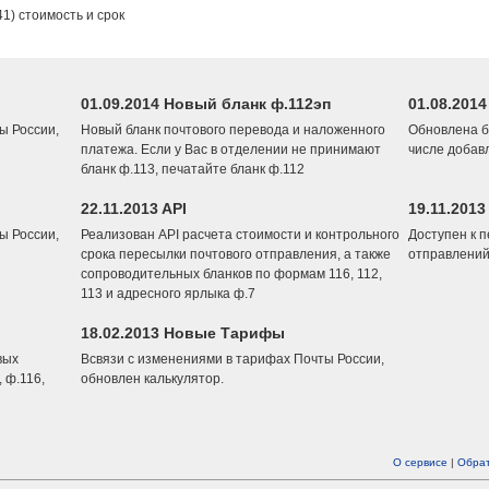
1) стоимость и срок
01.09.2014 Новый бланк ф.112эп
01.08.201
ы России,
Новый бланк почтового перевода и наложенного
Обновлена б
платежа. Если у Вас в отделении не принимают
числе добав
бланк ф.113, печатайте бланк ф.112
22.11.2013 API
19.11.2013
ы России,
Реализован API расчета стоимости и контрольного
Доступен к 
срока пересылки почтового отправления, а также
отправлений
сопроводительных бланков по формам 116, 112,
113 и адресного ярлыка ф.7
18.02.2013 Новые Тарифы
вых
Всвязи с изменениями в тарифах Почты России,
 ф.116,
обновлен калькулятор.
О сервисе
|
Обрат