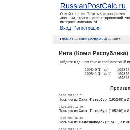
RussianPostCalc.ru
Онлайн сервис. Печать бланков, расчет
доставки, отслеживание отправлений. А
интернет магазина. API.
Вход
Регистрация
|
Главная
—
Коми Республика
— Инта
Инта (Коми Республика)
Найдите в данном списке свой почтовый и
169840 (Инта)
169842 
169841 (Инта 1)
169845 
169848 
Произве
04.03.2019 15:51
Посылка из
Санкт-Петербург
(195248) в
И
04.03.2019 15:49
Посылка из
Санкт-Петербург
(195248) в
И
06.01.2019 07:45
Посылка из
Железноводск
(357433) в
Инт
04.01.2019 17:01