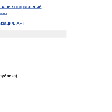
вание отправлений
ления
изация. API
публика)