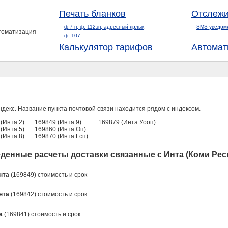
Печать бланков
Отслежи
ф.7-п, ф. 112эп, адресный ярлык
SMS уведом
втоматизация
ф. 107
Калькулятор тарифов
Автомат
ндекс. Название пункта почтовой связи находится рядом с индексом.
(Инта 2)
169849 (Инта 9)
169879 (Инта Уооп)
(Инта 5)
169860 (Инта Оп)
(Инта 8)
169870 (Инта Гсп)
денные расчеты доставки связанные с Инта (Коми Рес
нта
(169849) стоимость и срок
нта
(169842) стоимость и срок
а
(169841) стоимость и срок