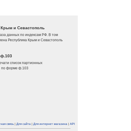
4 Крым и Севастополь
аза данных по индексам РФ. В том
лена Республика Крым и Севастополь
 ф.103
печати список партионных
 по форме ф.103
ная связь
|
Для сайта
|
Для интернет магазина
|
API