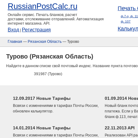
RussianPostCalc.ru
Печать 
Онлайн сервис. Печать бланков, расчет
ф.7-п, ф. 1
доставки, отслеживание отправлений. Автоматизация
ф. 107
интернет магазина. API.
Кальку
Вход
Регистрация
|
Главная
—
Рязанская Область
— Турово
Турово (Рязанская Область)
Найдите в данном списке свой почтовый индекс. Название пункта почтово
391987 (Турово)
12.09.2017 Новые Тарифы
01.09.2014 Нов
Всвязи с изменениями в тарифах Почты России,
Новый бланк почто
обновлен калькулятор.
платежа. Если у В
бланк ф.113, печа
14.01.2014 Новые Тарифы
22.11.2013 API
Всвязи с изменениями в тарифах Почты России,
Реализован API ра