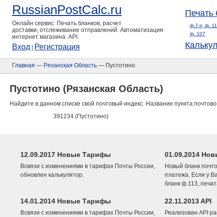
RussianPostCalc.ru
Печать 
Онлайн сервис. Печать бланков, расчет
ф.7-п, ф. 1
доставки, отслеживание отправлений. Автоматизация
ф. 107
интернет магазина. API.
Кальку
Вход
Регистрация
|
Главная
—
Рязанская Область
— Пустотино
Пустотино (Рязанская Область)
Найдите в данном списке свой почтовый индекс. Название пункта почтово
391234 (Пустотино)
12.09.2017 Новые Тарифы
01.09.2014 Нов
Всвязи с изменениями в тарифах Почты России,
Новый бланк почто
обновлен калькулятор.
платежа. Если у В
бланк ф.113, печа
14.01.2014 Новые Тарифы
22.11.2013 API
Всвязи с изменениями в тарифах Почты России,
Реализован API ра