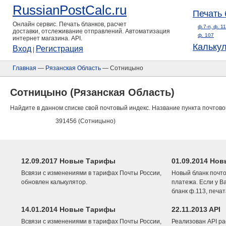
RussianPostCalc.ru
Печать 
Онлайн сервис. Печать бланков, расчет
ф.7-п, ф. 1
доставки, отслеживание отправлений. Автоматизация
ф. 107
интернет магазина. API.
Кальку
Вход
Регистрация
|
Главная
—
Рязанская Область
— Сотницыно
Сотницыно (Рязанская Область)
Найдите в данном списке свой почтовый индекс. Название пункта почтово
391456 (Сотницыно)
12.09.2017 Новые Тарифы
01.09.2014 Нов
Всвязи с изменениями в тарифах Почты России,
Новый бланк почто
обновлен калькулятор.
платежа. Если у В
бланк ф.113, печа
14.01.2014 Новые Тарифы
22.11.2013 API
Всвязи с изменениями в тарифах Почты России,
Реализован API ра